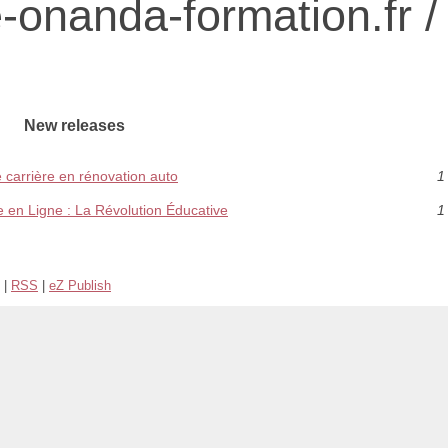
onanda-formation.fr /
New releases
e carrière en rénovation auto
1
age en Ligne : La Révolution Éducative
1
|
RSS
|
eZ Publish